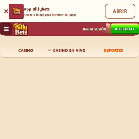
App Billybets
ABRIR
Accede a la app para disfrutar del juego
INICIA SESIÓN
REGÍSTRATE
CASINO
CASINO EN VIVO
DEPORTES