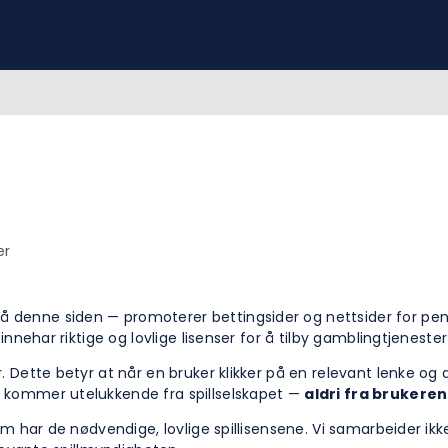
er
 denne siden — promoterer bettingsider og nettsider for peng
innehar riktige og lovlige lisenser for å tilby gamblingtjeneste
Dette betyr at når en bruker klikker på en relevant lenke og de
 kommer utelukkende fra spillselskapet —
aldri fra brukeren
om har de nødvendige, lovlige spillisensene. Vi samarbeider ik