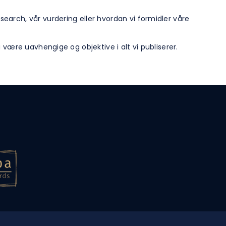
search, vår vurdering eller hvordan vi formidler våre
å være uavhengige og objektive i alt vi publiserer.