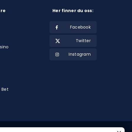
re
Her finner du oss:
Facebook
Twitter
sino
Instagram
 Bet