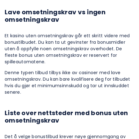
Lave omsetningskrav vs ingen
omsetningskrav
Et kasino uten omsetningskrav går ett skritt videre med
bonustilbudet. Du kan ta ut gevinster fra bonusmidler
uten å oppfylle noen omsetningskrav overhodet. De
fleste bonus uten omsetningskrav er reservert for
spilleautomatene.
Denne typen tilbud tilbys ikke av casinoer med lave
omsetningskrav. Du kan bare kvalifisere deg for tilbudet
hvis du gjør et minimumsinnskudd og tar ut innskuddet
senere.
Liste over nettsteder med bonus uten
omsetningskrav
Det å velge bonustilbud krever nøye gjennomgang av