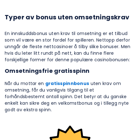
VELKOMSTPAKKE OPPTIL 300%
Typer av bonus uten omsetningskrav
MATCHBONUS!
En innskuddsbonus uten krav til omsetning er et tilbud
MOTTA
som vil være en stor fordel for spilleren. Nettopp derfor
unngår de fleste nettcasinoer å tilby slike bonuser. Men
hvis du leter litt rundt på nett, kan du finne flere
forskjellige former for denne populære casinobonusen:
Omsetningsfrie gratisspinn
Når du mottar en
gratisspinnbonus
uten krav om
omsetning, får du vanligvis tilgang til et
forhåndsbestemt antall spinn. Det betyr at du ganske
enkelt kan sikre deg en velkomstbonus og i tillegg nyte
godt av ekstra spinn.