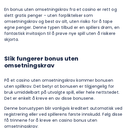
En bonus uten omsetningskrav fra et casino er rett og
slett gratis penger – uten forpliktelser som
omsetningskrav og best av alt, uten risiko for å tape
egne penger. Denne typen tilbud er en spillers drøm, en
fantastisk invitasjon til å prøve nye spill uten å risikere
skjorta.
Slik fungerer bonus uten
omsetningskrav
På et casino uten omsetningskrav kommer bonusen
uten spillkrav. Det betyr at bonusen er tilgjengelig for
bruk umiddelbart på utvalgte spill, eller hele nettstedet.
Det er enkelt å kreve en av disse bonusene.
Denne bonustypen blir vanligvis kreditert automatisk ved
registrering eller ved spillerens første innskudd. Følg disse
få trinnene for å kreve en casino bonus uten
omsetningskrav: