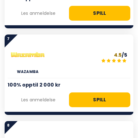
SPILL
Les anmeldelse
7
4.5
/5
WAZAMBA
100% opptil 2 000 kr
SPILL
Les anmeldelse
8