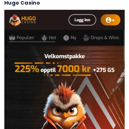
Hugo Casino