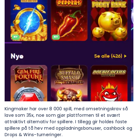
Kingmaker har over 8 000 spill, med omsetningskrav så
lave som 35x, noe som gjør plattformen til et svært
attraktivt alternativ for spillere. I tillegg gir holdes faste
spillere på tå hev med oppladningsbonuser, cashback og
Drops & Wins-turneringer.