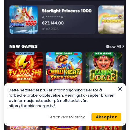
Dette nettstedet bruker informasjonskapsler for å
forbedre brukeropplevelsen. Vennligst aksepter bruken
av informasjonskapsler på nettstedet vårt
https://bookiesnorge.tv/
Aksepter
Personvernerklæring