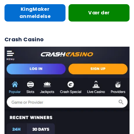
KingMaker
Vær der
anmeldelse
Crash Casino