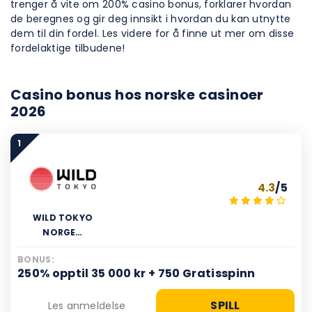
trenger å vite om 200% casino bonus, forklarer hvordan
de beregnes og gir deg innsikt i hvordan du kan utnytte
dem til din fordel. Les videre for å finne ut mer om disse
fordelaktige tilbudene!
Casino bonus hos norske casinoer
2026
1
4.3
/5
WILD TOKYO
NORGE…
BONUS:
250% opptil 35 000 kr + 750 Gratisspinn
SPILL
Les anmeldelse