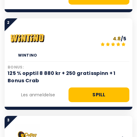
2
4.8
/5
WINTINO
BONUS:
125 % opptil 8 880 kr + 250 gratisspinn + 1
Bonus Crab
SPILL
Les anmeldelse
3