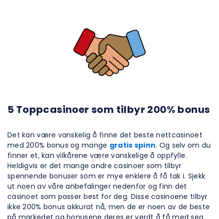
5 Toppcasinoer som tilbyr 200% bonus
Det kan være vanskelig å finne det beste nettcasinoet
med 200% bonus og mange
gratis spinn
. Og selv om du
finner et, kan vilkårene være vanskelige å oppfylle.
Heldigvis er det mange andre casinoer som tilbyr
spennende bonuser som er mye enklere å få tak i. Sjekk
ut noen av våre anbefalinger nedenfor og finn det
casinoet som passer best for deg. Disse casinoene tilbyr
ikke 200% bonus akkurat nå, men de er noen av de beste
på markedet og bonusene deres er verdt å få med seg.