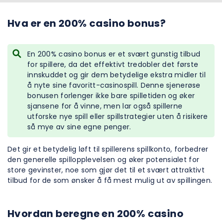
Hva er en 200% casino bonus?
En 200% casino bonus er et svært gunstig tilbud
for spillere, da det effektivt tredobler det første
innskuddet og gir dem betydelige ekstra midler til
å nyte sine favoritt-casinospill. Denne sjenerøse
bonusen forlenger ikke bare spilletiden og øker
sjansene for å vinne, men lar også spillerne
utforske nye spill eller spillstrategier uten å risikere
så mye av sine egne penger.
Det gir et betydelig løft til spillerens spillkonto, forbedrer
den generelle spillopplevelsen og øker potensialet for
store gevinster, noe som gjør det til et svært attraktivt
tilbud for de som ønsker å få mest mulig ut av spillingen.
Hvordan beregne en 200% casino