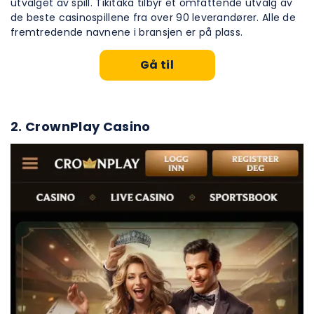
utvalget av spill. Tikitaka tilbyr et omfattende utvalg av
de beste casinospillene fra over 90 leverandører. Alle de
fremtredende navnene i bransjen er på plass.
Gå til
2. CrownPlay Casino