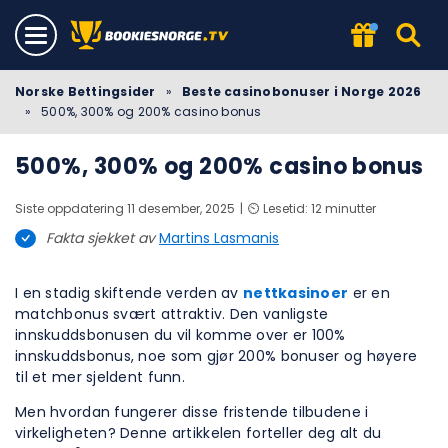
Norske Bettingsider
»
Beste casinobonuser i Norge 2026
»
500%, 300% og 200% casino bonus
500%, 300% og 200% casino bonus
Siste oppdatering 11 desember, 2025
⏲️ Lesetid: 12 minutter
Fakta sjekket av
Martins Lasmanis
I en stadig skiftende verden av
nettkasinoer
er en
matchbonus svært attraktiv. Den vanligste
innskuddsbonusen du vil komme over er 100%
innskuddsbonus, noe som gjør 200% bonuser og høyere
til et mer sjeldent funn.
Men hvordan fungerer disse fristende tilbudene i
virkeligheten? Denne artikkelen forteller deg alt du