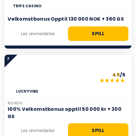
TRIPS CASINO
Velkomstbonus Opptil 130 000 NOK + 360 GS
SPILL
Les anmeldelse
7
4.5
/5
LUCKYVIBE
BONUS:
100% Velkomstbonus opptil 50 000 kr + 300
GS
SPILL
Les anmeldelse