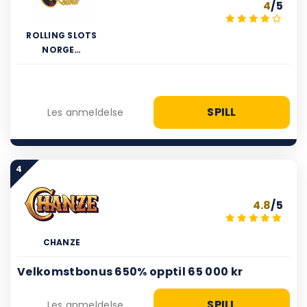
4
/5
ROLLING SLOTS
NORGE…
SPILL
Les anmeldelse
4
4.8
/5
CHANZE
Velkomstbonus 650% opptil 65 000 kr
SPILL
Les anmeldelse