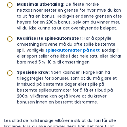
Maksimal utbetaling:
De fleste norske
nettkasinoer setter en grense for hvor mye du kan
ta ut fra en bonus. Heldigvis er denne grensen ofte
høyere for en 200% bonus. Selv om du vinner mer,
vil du ikke kunne ta ut det overskytende beløpet.
Kvalifiserte spilleautomater:
For å oppfylle
omsetningskravene må du ofte spille bestemte
spill, vanligvis
spilleautomater på nett
. Bordspill
eller sport teller ofte ikke i det hele tatt, eller bidrar
bare med 5 %–10 % til omsetningen.
Spesielle krav:
Noen kasinoer i Norge kan ha
tilleggsregler for bonuser, som at du må gjøre et
innskudd på bestemte dager eller spille på
bestemte spilleautomater for å få et tilbud på
200%. Vilkårene kan også kreve at du krever
bonusen innen en bestemt tidsramme.
Les alltid de fullstendige vilkårene slik at du forstår alle
kravene. Hvis du ikke oppfyller dem, kan det føre til at