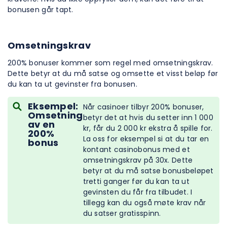
bonusen går tapt.
Omsetningskrav
200% bonuser kommer som regel med omsetningskrav.
Dette betyr at du må satse og omsette et visst beløp før
du kan ta ut gevinster fra bonusen.
Eksempel:
Når casinoer tilbyr 200% bonuser,
Omsetning
betyr det at hvis du setter inn 1 000
av en
kr, får du 2 000 kr ekstra å spille for.
200%
La oss for eksempel si at du tar en
bonus
kontant casinobonus med et
omsetningskrav på 30x. Dette
betyr at du må satse bonusbeløpet
tretti ganger før du kan ta ut
gevinsten du får fra tilbudet. I
tillegg kan du også møte krav når
du satser gratisspinn.