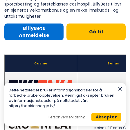
sportsbetting og førsteklasses casinospill. BillyBets tilbyr
en sjenerøs velkomstbonus og en rekke innskudds- og
uttaksmuligheter.
BillyBets
Gå til
Anmeldelse
Casino
Bonus
100% opptil 5 000 kr + 20
Dette nettstedet bruker informasjonskapsler for å
Bonus Crab
forbedre brukeropplevelsen. Vennligst aksepter bruken
av informasjonskapsler på nettstedet vårt
https://bookiesnorge.tv/
Aksepter
Personvernerklæring
250% opptil 30 000 kr+35
spinn+ 1 Bonus Cr