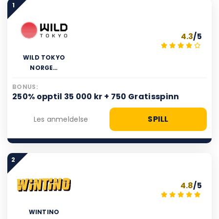
1
4.3
/5
WILD TOKYO
NORGE…
BONUS:
250% opptil 35 000 kr + 750 Gratisspinn
SPILL
Les anmeldelse
2
4.8
/5
WINTINO