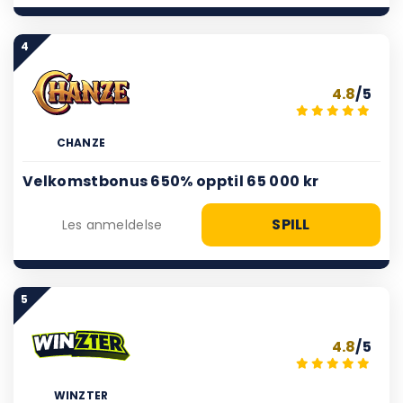
4
4.8
/5
CHANZE
Velkomstbonus 650% opptil 65 000 kr
SPILL
Les anmeldelse
5
4.8
/5
WINZTER