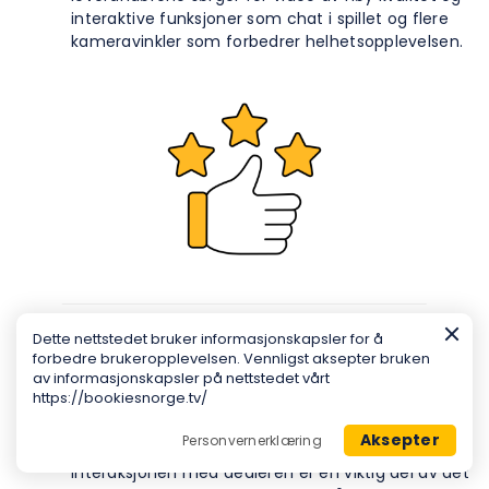
interaktive funksjoner som chat i spillet og flere
kameravinkler som forbedrer helhetsopplevelsen.
Dette nettstedet bruker informasjonskapsler for å
Profesjonalitet hos live dealere
3
forbedre brukeropplevelsen. Vennligst aksepter bruken
av informasjonskapsler på nettstedet vårt
https://bookiesnorge.tv/
Kvaliteten på live dealerne spiller en viktig rolle i
live casino-opplevelsen. Vi prioriterer casinoer der
Aksepter
Personvernerklæring
dealerne er profesjonelle og engasjerende.
Interaksjonen med dealeren er en viktig del av det