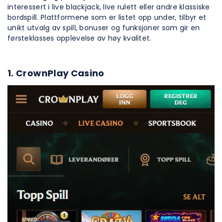
interessert i live blackjack, live rulett eller andre klassiske
bordspill. Plattformene som er listet opp under, tilbyr et
unikt utvalg av spill, bonuser og funksjoner som gir en
førsteklasses opplevelse av høy kvalitet.
1. CrownPlay Casino