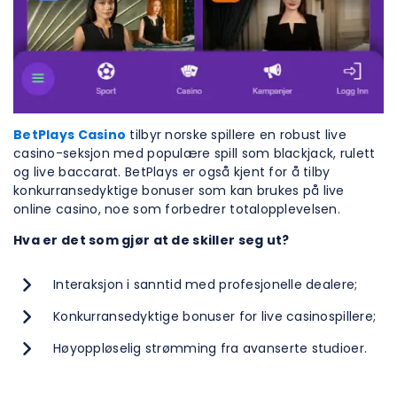
BetPlays Casino
tilbyr norske spillere en robust live
casino-seksjon med populære spill som blackjack, rulett
og live baccarat. BetPlays er også kjent for å tilby
konkurransedyktige bonuser som kan brukes på live
online casino, noe som forbedrer totalopplevelsen.
Hva er det som gjør at de skiller seg ut?
Interaksjon i sanntid med profesjonelle dealere;
Konkurransedyktige bonuser for live casinospillere;
Høyoppløselig strømming fra avanserte studioer.