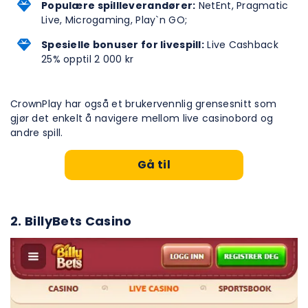
Populære spillleverandører:
NetEnt, Pragmatic
Live, Microgaming, Play`n GO;
Spesielle bonuser for livespill:
Live Cashback
25% opptil 2 000 kr
CrownPlay har også et brukervennlig grensesnitt som
gjør det enkelt å navigere mellom live casinobord og
andre spill.
Gå til
2. BillyBets Casino