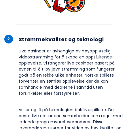
Strømmekvalitet og teknologi
2
Live casinoer er avhengige av høyoppløselig
videostrømming for å skape en oppslukende
opplevelse. Vi rangerer live casinoer basert på
evnen til å tilby jevn strømming som fungerer
godt på en rekke ulike enheter. Norske spillere
forventer en sømløs opplevelse der de kan
samhandle med dealerne i sanntid uten
forsinkelser eller forstyrrelser.
Vi ser også på teknologien bak livespillene. De
beste live casinoene samarbeider som regel med
ledende programvareleverandører. Disse
leverandørene sørger for video av høy kvalitet og