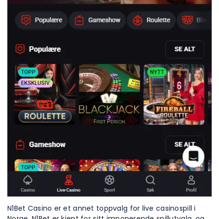
N1Bet Casino er et annet toppvalg for live casinospill i
Norge. N1Bet er kjent for sitt imponerende spillutvalg, og