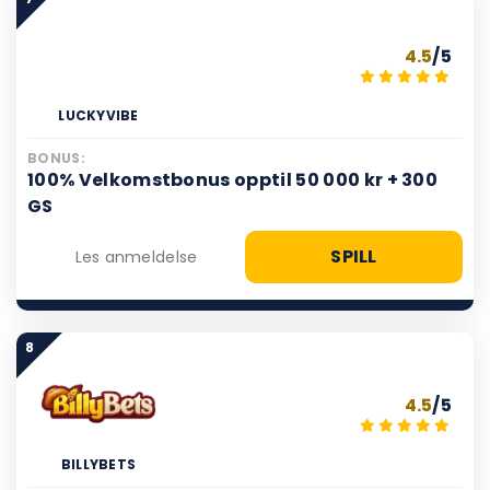
4.5
/5
LUCKYVIBE
BONUS:
100% Velkomstbonus opptil 50 000 kr + 300
GS
SPILL
Les anmeldelse
8
4.5
/5
BILLYBETS