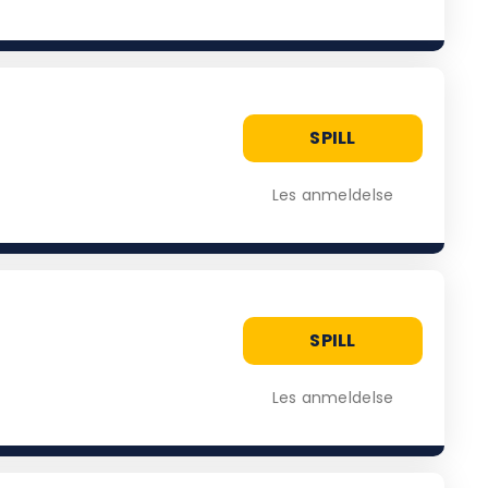
SPILL
Les anmeldelse
SPILL
Les anmeldelse