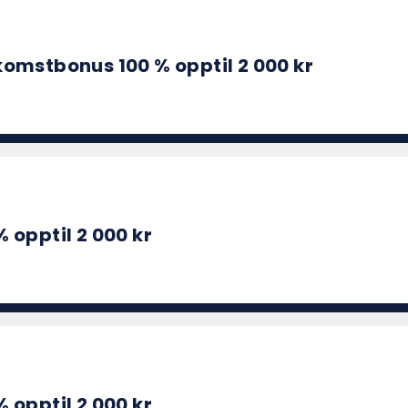
komstbonus 100 % opptil 2 000 kr
 opptil 2 000 kr
 opptil 2 000 kr