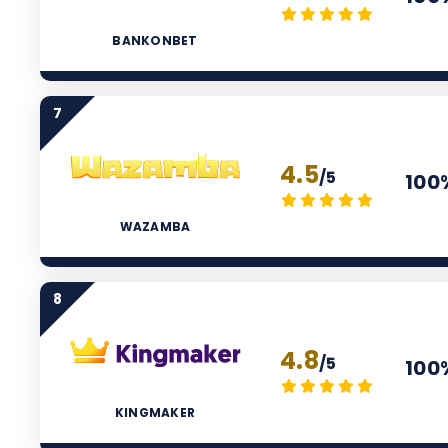
BANKONBET
7
4.5
/5
100%
WAZAMBA
8
4.8
/5
100
KINGMAKER