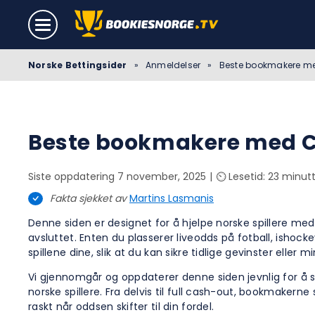
Norske Bettingsider
»
Anmeldelser
»
Beste bookmakere me
Beste bookmakere med C
Siste oppdatering 7 november, 2025
⏲️ Lesetid: 23 minut
Fakta sjekket av
Martins Lasmanis
Denne siden er designet for å hjelpe norske spillere me
avsluttet. Enten du plasserer liveodds på fotball, ishock
spillene dine, slik at du kan sikre tidlige gevinster eller 
Vi gjennomgår og oppdaterer denne siden jevnlig for å si
norske spillere. Fra delvis til full cash-out, bookmakerne
raskt når oddsen skifter til din fordel.