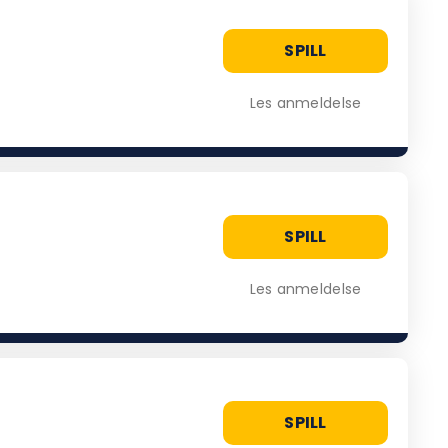
SPILL
Les anmeldelse
SPILL
Les anmeldelse
SPILL