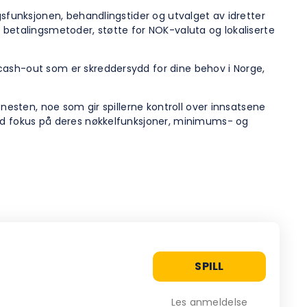
gsfunksjonen, behandlingstider og utvalget av idretter
 betalingsmetoder, støtte for NOK-valuta og lokaliserte
cash-out som er skreddersydd for dine behov i Norge,
nesten, noe som gir spillerne kontroll over innsatsene
med fokus på deres nøkkelfunksjoner, minimums- og
SPILL
Les anmeldelse