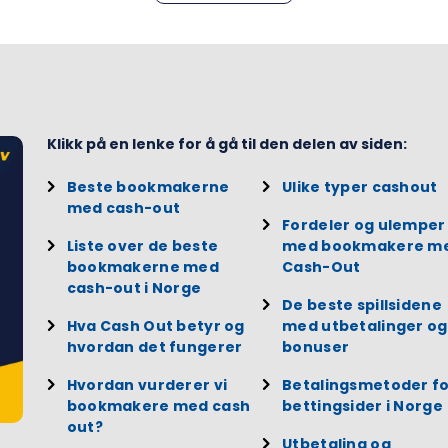
Klikk på en lenke for å gå til den delen av siden:
Beste bookmakerne
Ulike typer cashout
med cash-out
Fordeler og ulemper
Liste over de beste
med bookmakere m
bookmakerne med
Cash-Out
cash-out i Norge
De beste spillsidene
Hva Cash Out betyr og
med utbetalinger og
hvordan det fungerer
bonuser
Hvordan vurderer vi
Betalingsmetoder f
bookmakere med cash
bettingsider i Norge
out?
Utbetaling og