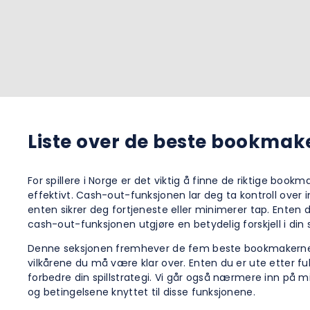
Liste over de beste bookmak
For spillere i Norge er det viktig å finne de riktige book
effektivt. Cash-out-funksjonen lar deg ta kontroll over i
enten sikrer deg fortjeneste eller minimerer tap. Enten d
cash-out-funksjonen utgjøre en betydelig forskjell i din s
Denne seksjonen fremhever de fem beste bookmakerne i 
vilkårene du må være klar over. Enten du er ute etter fu
forbedre din spillstrategi. Vi går også nærmere inn på
og betingelsene knyttet til disse funksjonene.