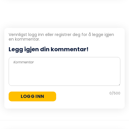
Vennligst logg inn eller registrer deg for å legge igjen
en kommentar.
Legg igjen din kommentar!
0
/500