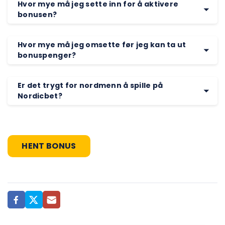
Hvor mye må jeg sette inn for å aktivere
bonusen?
Hvor mye må jeg omsette før jeg kan ta ut
bonuspenger?
Er det trygt for nordmenn å spille på
Nordicbet?
HENT BONUS