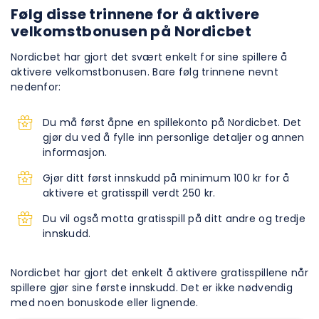
Følg disse trinnene for å aktivere
velkomstbonusen på Nordicbet
Nordicbet har gjort det svært enkelt for sine spillere å
aktivere velkomstbonusen. Bare følg trinnene nevnt
nedenfor:
Du må først åpne en spillekonto på Nordicbet. Det
gjør du ved å fylle inn personlige detaljer og annen
informasjon.
Gjør ditt først innskudd på minimum 100 kr for å
aktivere et gratisspill verdt 250 kr.
Du vil også motta gratisspill på ditt andre og tredje
innskudd.
Nordicbet har gjort det enkelt å aktivere gratisspillene når
spillere gjør sine første innskudd. Det er ikke nødvendig
med noen bonuskode eller lignende.