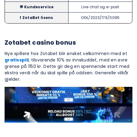
💬 Kundeservice
Live chat og e-post
❗ ZotaBet lisens
OGL/2023/176/0095
Zotabet casino bonus
Nye spillere hos Zotabet blir ønsket velkommen med et
gratisspill
, tilsvarende 10% av innskuddet, med en øvre
grense på 1150 kr. Dette gir deg en spennende start med
ekstra verdi når du skal spille på oddsen. Generelle vilkår
gjelder.