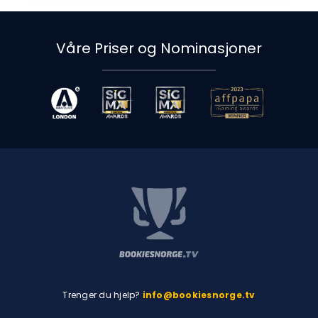
Våre Priser og Nominasjoner
Trenger du hjelp?
info@bookiesnorge.tv