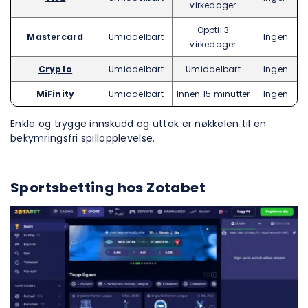
virkedager
Opptil 3
Mastercard
Umiddelbart
Ingen
virkedager
Crypto
Umiddelbart
Umiddelbart
Ingen
MiFinity
Umiddelbart
Innen 15 minutter
Ingen
Enkle og trygge innskudd og uttak er nøkkelen til en
bekymringsfri spillopplevelse.
Sportsbetting hos Zotabet