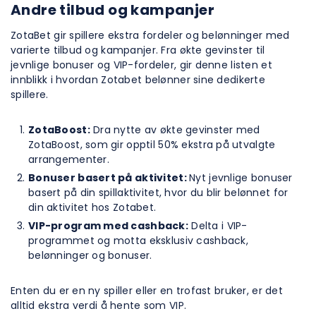
Andre tilbud og kampanjer
ZotaBet gir spillere ekstra fordeler og belønninger med
varierte tilbud og kampanjer. Fra økte gevinster til
jevnlige bonuser og VIP-fordeler, gir denne listen et
innblikk i hvordan Zotabet belønner sine dedikerte
spillere.
ZotaBoost:
Dra nytte av økte gevinster med
ZotaBoost, som gir opptil 50% ekstra på utvalgte
arrangementer.
Bonuser basert på aktivitet:
Nyt jevnlige bonuser
basert på din spillaktivitet, hvor du blir belønnet for
din aktivitet hos Zotabet.
VIP-program med cashback:
Delta i VIP-
programmet og motta eksklusiv cashback,
belønninger og bonuser.
Enten du er en ny spiller eller en trofast bruker, er det
alltid ekstra verdi å hente som VIP.