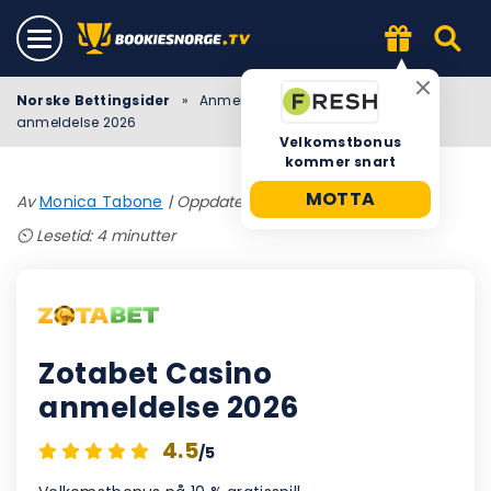
Norske Bettingsider
»
Anmeldelser
»
Zotabet Casino
anmeldelse 2026
Velkomstbonus
kommer snart
MOTTA
Av
Monica Tabone
|
Oppdatert oktober 23, 2025
⏲️ Lesetid: 4 minutter
Zotabet Casino
anmeldelse 2026
4.5
/5