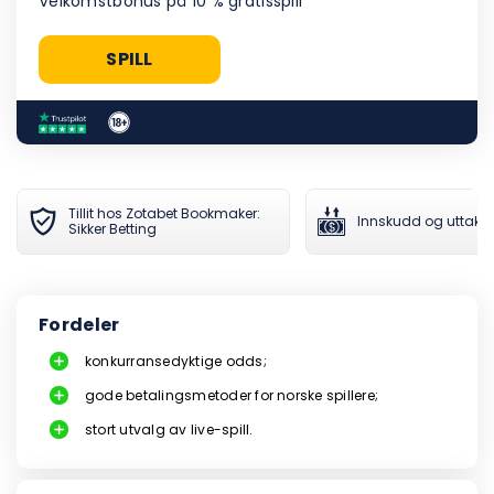
Velkomstbonus på 10 % gratisspill
SPILL
Tillit hos Zotabet Bookmaker:
Innskudd og uttak
Sikker Betting
Fordeler
konkurransedyktige odds;
gode betalingsmetoder for norske spillere;
stort utvalg av live-spill.