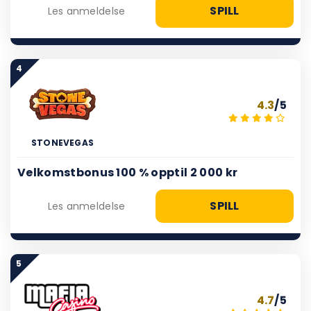
SPILL
Les anmeldelse
4
4.3
/5
STONEVEGAS
Velkomstbonus 100 % opptil 2 000 kr
SPILL
Les anmeldelse
5
4.7
/5