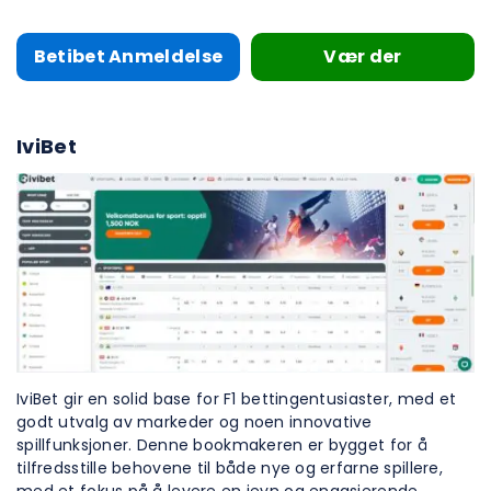
Betibet Anmeldelse
Vær der
IviBet
IviBet gir en solid base for F1 bettingentusiaster, med et
godt utvalg av markeder og noen innovative
spillfunksjoner. Denne bookmakeren er bygget for å
tilfredsstille behovene til både nye og erfarne spillere,