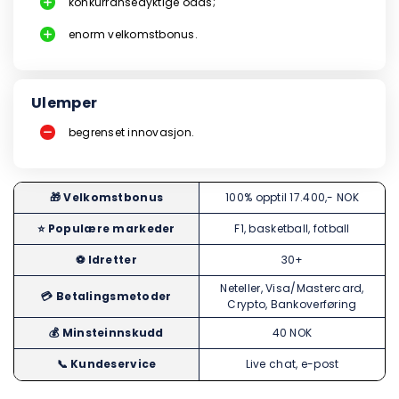
konkurransedyktige odds;
enorm velkomstbonus.
Ulemper
begrenset innovasjon.
🎁 Velkomstbonus
100% opptil 17.400,- NOK
⭐ Populære markeder
F1, basketball, fotball
⚽️ Idretter
30+
Neteller, Visa/Mastercard,
💳 Betalingsmetoder
Crypto, Bankoverføring
💰 Minsteinnskudd
40 NOK
📞 Kundeservice
Live chat, e-post