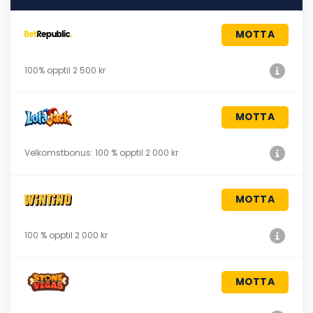
MOTTA
100% opptil 2 500 kr
MOTTA
Velkomstbonus: 100 % opptil 2 000 kr
MOTTA
100 % opptil 2 000 kr
MOTTA