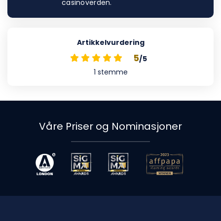
casinoverden.
Artikkelvurdering
5
/5
1
stemme
Våre Priser og Nominasjoner