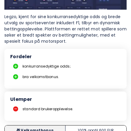
Legzo, kjent for sine konkurransedyktige odds og brede
utvalg av sportseventer inkludert F1, tilbyr en dynamisk
bettingopplevelse. Plattformen er rettet mot spillere som
søker et bredt spekter av bettingmuligheter, med et
spesielt fokus på motorsport.
Fordeler
konkurransedyktige odds;
bra velkomstbonus.
Ulemper
standard brukeropplevelse.
🎁 Velkomstbonus
100% opptil 600 EUR