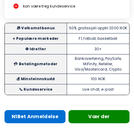
kan være treg kundeservice.
🎁 Velkomstbonus
50% gratisspill opptil 2000 NOK
⭐ Populære markeder
F1, fotball, basketball
⚽️ Idretter
30+
Bankoverføring, PaySafe,
💳 Betalingsmetoder
MiFinity, Neteller,
Visa/Mastercard, Crypto
💰 Minsteinnskudd
100 NOK
📞 Kundeservice
Live chat, e-post
N1Bet Anmeldelse
Vær der