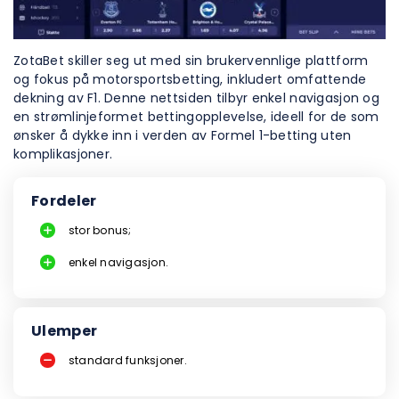
ZotaBet skiller seg ut med sin brukervennlige plattform
og fokus på motorsportsbetting, inkludert omfattende
dekning av F1. Denne nettsiden tilbyr enkel navigasjon og
en strømlinjeformet bettingopplevelse, ideell for de som
ønsker å dykke inn i verden av Formel 1-betting uten
komplikasjoner.
Fordeler
stor bonus;
enkel navigasjon.
Ulemper
standard funksjoner.