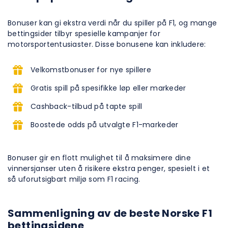
Bonuser kan gi ekstra verdi når du spiller på F1, og mange
bettingsider tilbyr spesielle kampanjer for
motorsportentusiaster. Disse bonusene kan inkludere:
Velkomstbonuser for nye spillere
Gratis spill på spesifikke løp eller markeder
Cashback-tilbud på tapte spill
Boostede odds på utvalgte F1-markeder
Bonuser gir en flott mulighet til å maksimere dine
vinnersjanser uten å risikere ekstra penger, spesielt i et
så uforutsigbart miljø som F1 racing.
Sammenligning av de beste Norske F1
bettingsidene