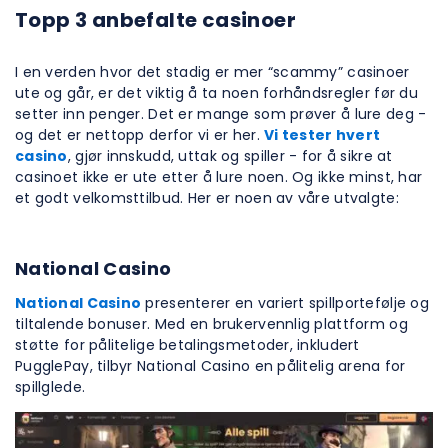
Topp 3 anbefalte casinoer
I en verden hvor det stadig er mer “scammy” casinoer
ute og går, er det viktig å ta noen forhåndsregler før du
setter inn penger. Det er mange som prøver å lure deg -
og det er nettopp derfor vi er her.
Vi tester hvert
casino
, gjør innskudd, uttak og spiller - for å sikre at
casinoet ikke er ute etter å lure noen. Og ikke minst, har
et godt velkomsttilbud. Her er noen av våre utvalgte:
National Casino
National Casino
presenterer en variert spillportefølje og
tiltalende bonuser. Med en brukervennlig plattform og
støtte for pålitelige betalingsmetoder, inkludert
PugglePay, tilbyr National Casino en pålitelig arena for
spillglede.