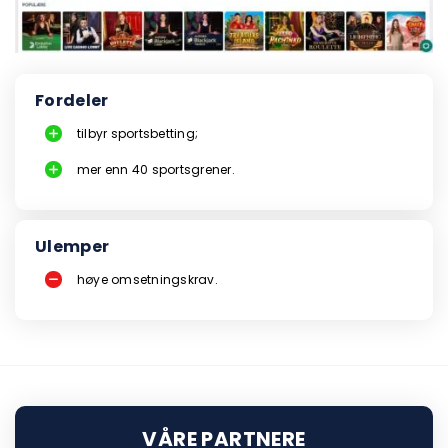
Fordeler
tilbyr sportsbetting;
mer enn 40 sportsgrener.
Ulemper
høye omsetningskrav.
VÅRE PARTNERE