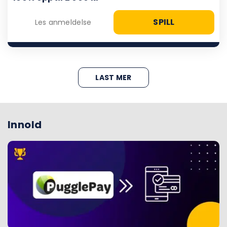
SPILL
Les anmeldelse
LAST MER
Innold