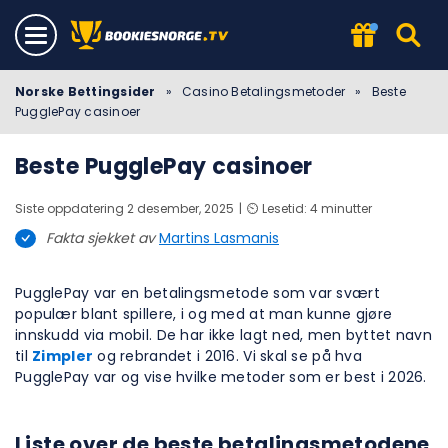
Norske Bettingsider
»
Casino Betalingsmetoder
»
Beste
PugglePay casinoer
Beste PugglePay casinoer
Siste oppdatering 2 desember, 2025
⏲️ Lesetid: 4 minutter
Fakta sjekket av
Martins Lasmanis
PugglePay var en betalingsmetode som var svært
populær blant spillere, i og med at man kunne gjøre
innskudd via mobil. De har ikke lagt ned, men byttet navn
til
Zimpler
og rebrandet i 2016. Vi skal se på hva
PugglePay var og vise hvilke metoder som er best i 2026.
Liste over de beste betalingsmetodene