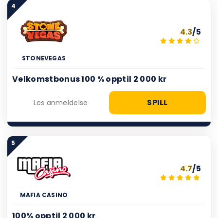
4
4.3
/5
STONEVEGAS
Velkomstbonus 100 % opptil 2 000 kr
SPILL
Les anmeldelse
5
4.7
/5
MAFIA CASINO
100% opptil 2 000 kr